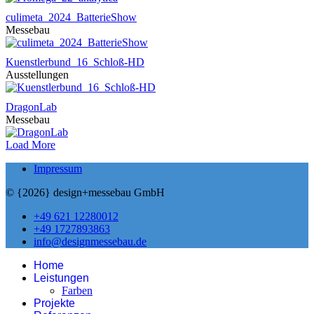
culimeta_2024_BatterieShow
Messebau
Kuenstlerbund_16_Schloß-HD
Ausstellungen
DragonLab
Messebau
Load More
Impressum
© {2026} design+messebau GmbH
+49 621 12280012
+49 1727893863
info@designmessebau.de
Home
Leistungen
Farben
Projekte