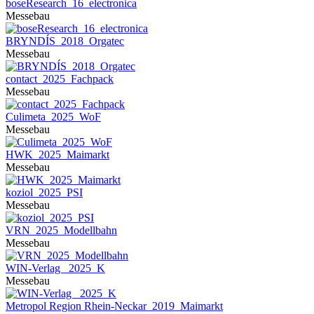
boseResearch_16_electronica
Messebau
BRYNDÍS_2018_Orgatec
Messebau
contact_2025_Fachpack
Messebau
Culimeta_2025_WoF
Messebau
HWK_2025_Maimarkt
Messebau
koziol_2025_PSI
Messebau
VRN_2025_Modellbahn
Messebau
WIN-Verlag _2025_K
Messebau
Metropol Region Rhein-Neckar_2019_Maimarkt