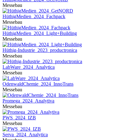
Messebau
HüthigMedien_2024_Fachpack
Messebau
HüthigMedien_2024_Light+Building
Messebau
Hüthig-Industrie_2023_productronica
Messebau
LabWare_2024_Analytica
Messebau
OdenwaldChemie_2024_InnoTrans
Messebau
Promega_2024_Analytiva
Messebau
PWS_2024_IZB
Messebau
Serva_2024_Analytica